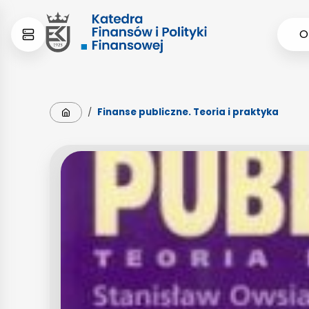
Skip
Skip
O
to
to
content
menu
Strona główna
/
Finanse publiczne. Teoria i praktyka