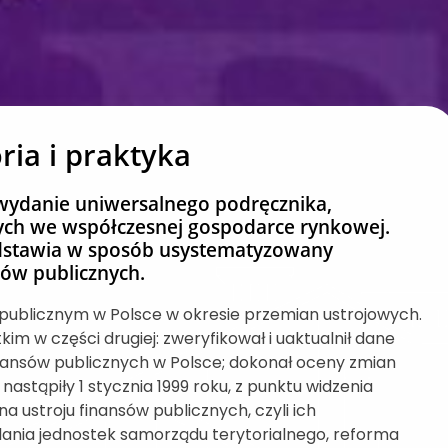
ria i praktyka
 wydanie uniwersalnego podręcznika,
nych we współczesnej gospodarce rynkowej.
zedstawia w sposób usystematyzowany
ów publicznych.
publicznym w Polsce w okresie przemian ustrojowych.
m w części drugiej: zweryfikował i uaktualnił dane
nansów publicznych w Polsce; dokonał oceny zmian
nastąpiły 1 stycznia 1999 roku, z punktu widzenia
a ustroju finansów publicznych, czyli ich
ilania jednostek samorządu terytorialnego, reforma