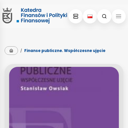
Skip
Skip
to
to
content
menu
Strona główna
/
Finanse publiczne. Współczesne ujęcie