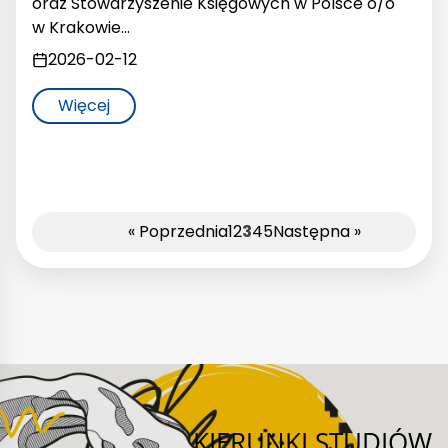
oraz Stowarzyszenie Księgowych w Polsce o/o
w Krakowie…
2026-02-12
Więcej
« Poprzednia
1
2
3
4
5
Następna »
KIERUNKI STUDIÓW