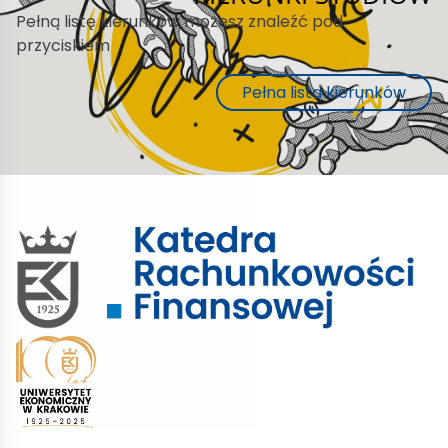
Pełną listę kierunków możesz znaleźć pod
przyciskiem
Pełna lista kierunków