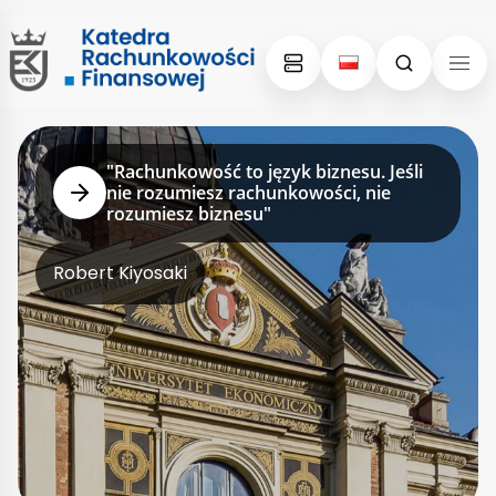
Skip
Skip
to
to
content
menu
STRONA GŁÓWNA
"Rachunkowość to język biznesu. Jeśli
nie rozumiesz rachunkowości, nie
rozumiesz biznesu"
Robert Kiyosaki