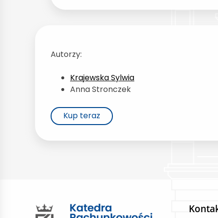
Autorzy:
Krajewska Sylwia
Anna Stronczek
Kup teraz
Konta