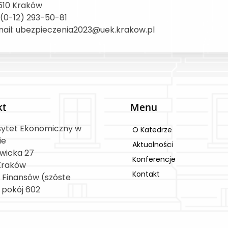
510 Kraków
: (0-12) 293-50-81
ail: ubezpieczenia2023@uek.krakow.pl
kt
Menu
sytet Ekonomiczny w
O Katedrze
ie
Aktualności
owicka 27
Konferencje
Kraków
Kontakt
 Finansów (szóste
, pokój 602