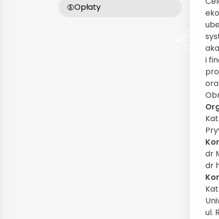
Cel
Opłaty
eko
ube
sys
aka
i f
pro
ora
Obr
Org
Kat
Pry
Kom
dr 
dr 
Kon
Kat
Uni
ul.