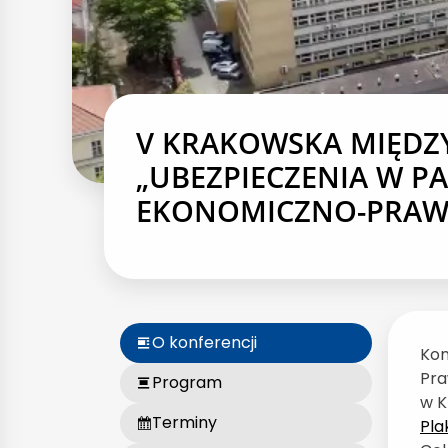
V KRAKOWSKA MIĘDZ
„UBEZPIECZENIA W P
EKONOMICZNO-PRAW
O konferencji
Kon
Pra
Program
w K
Terminy
Pla