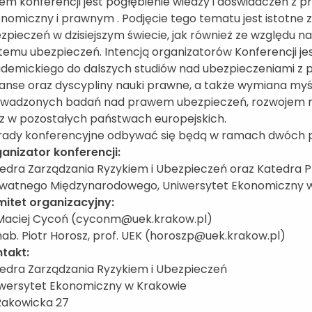
em konferencji jest pogłębienie wiedzy i doświadczeń z 
nomiczny i prawnym . Podjęcie tego tematu jest istotne z
zpieczeń w dzisiejszym świecie, jak również ze względu n
temu ubezpieczeń. Intencją organizatorów Konferencji je
demickiego do dalszych studiów nad ubezpieczeniami z 
inanse oraz dyscypliny nauki prawne, a także wymiana myś
wadzonych badań nad prawem ubezpieczeń, rozwojem ryn
z w pozostałych państwach europejskich.
ady konferencyjne odbywać się będą w ramach dwóch p
anizator konferencji:
edra Zarządzania Ryzykiem i Ubezpieczeń oraz Katedra 
watnego Międzynarodowego, Uniwersytet Ekonomiczny 
itet organizacyjny:
Maciej Cycoń (cyconm@uek.krakow.pl)
hab. Piotr Horosz, prof. UEK (horoszp@uek.krakow.pl)
takt:
edra Zarządzania Ryzykiem i Ubezpieczeń
wersytet Ekonomiczny w Krakowie
 Rakowicka 27