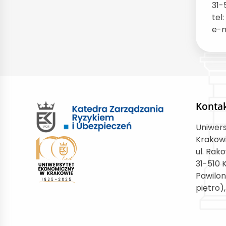
31-
tel
e-m
Konta
Uniwer
Krakow
ul. Rak
31-510 
Pawilon
piętro)