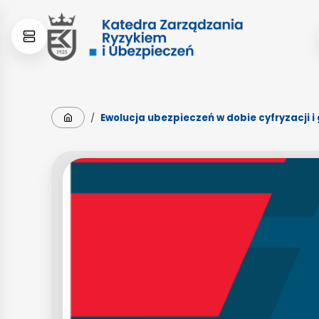
Skip
Skip
to
to
content
menu
Strona główna
/
Ewolucja ubezpieczeń w dobie cyfryzacji i