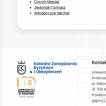
Cycoń Maciej
Jedynak Tomasz
Włodarczyk Michał
Konta
Uniwer
Krakow
ul. Rak
31-510 
Pawilon
piętro)