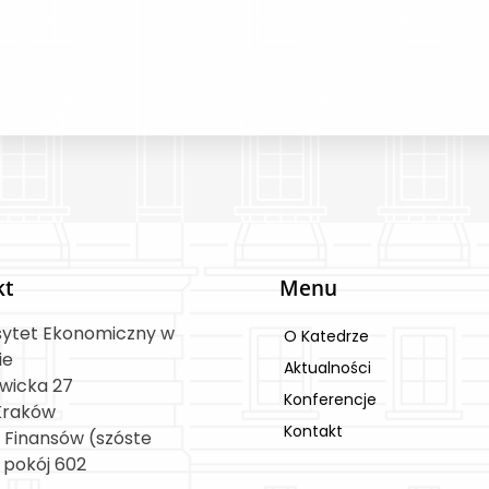
kt
Menu
sytet Ekonomiczny w
O Katedrze
ie
Aktualności
owicka 27
Konferencje
Kraków
Kontakt
 Finansów (szóste
, pokój 602