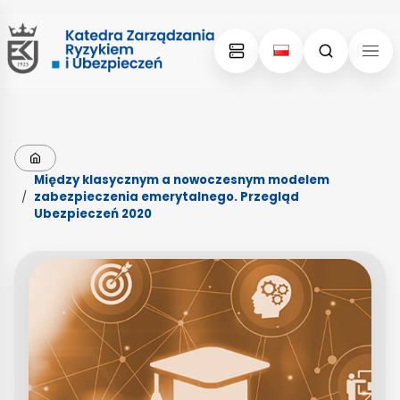
Skip
Skip
to
to
content
menu
Strona główna
Między klasycznym a nowoczesnym modelem
/
zabezpieczenia emerytalnego. Przegląd
Ubezpieczeń 2020