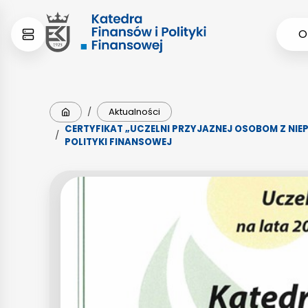
Skip
Skip
O
to
to
content
menu
Strona główna
/
Aktualności
CERTYFIKAT „UCZELNI PRZYJAZNEJ OSOBOM Z NIE
/
POLITYKI FINANSOWEJ