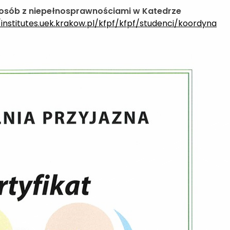
osób z niepełnosprawnościami w Katedrze
/institutes.uek.krakow.pl/kfpf/kfpf/studenci/koordyna