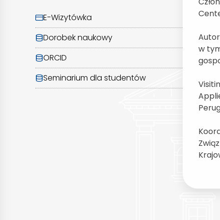
Człon
Cente
E-Wizytówka
Autor
Dorobek naukowy
w tym
ORCID
gospo
Seminarium dla studentów
Visit
Appli
Perug
Koord
Związ
Krajo