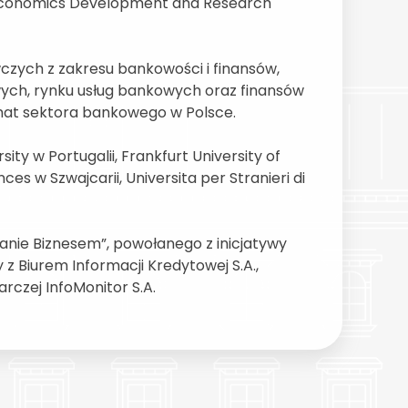
al Economics Development and Research
czych z zakresu bankowości i finansów,
wych, rynku usług bankowych oraz finansów
mat sektora bankowego w Polsce.
ity w Portugalii, Frankfurt University of
es w Szwajcarii, Universita per Stranieri di
ie Biznesem”, powołanego z inicjatywy
z Biurem Informacji Kredytowej S.A.,
rczej InfoMonitor S.A.