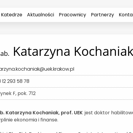
 Katedrze
Aktualności
Pracownicy
Partnerzy
Konta
Katarzyna Kochania
ab.
arzyna.kochaniak@uek.krakow.pl
 12 293 58 78
ynek F, pok. 712
b. Katarzyna Kochaniak, prof. UEK
jest doktor habilito
plinie ekonomia i finanse.