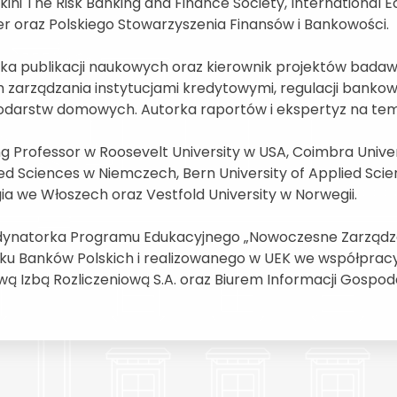
kini The Risk Banking and Finance Society, Internation
r oraz Polskiego Stowarzyszenia Finansów i Bankowości.
ka publikacji naukowych oraz kierownik projektów badaw
 zarządzania instytucjami kredytowymi, regulacji banko
darstw domowych. Autorka raportów i ekspertyz na te
ing Professor w Roosevelt University w USA, Coimbra Univers
ed Sciences w Niemczech, Bern University of Applied Scienc
ia we Włoszech oraz Vestfold University w Norwegii.
ynatorka Programu Edukacyjnego „Nowoczesne Zarządzan
ku Banków Polskich i realizowanego w UEK we współpracy 
wą Izbą Rozliczeniową S.A. oraz Biurem Informacji Gospoda