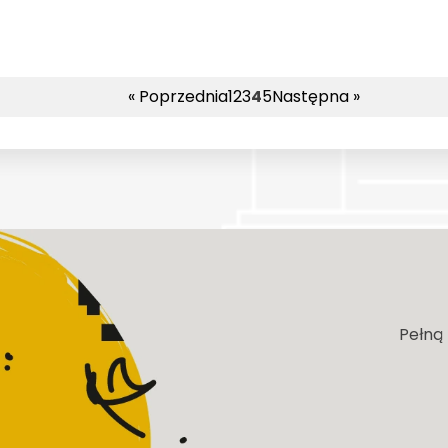
« Poprzednia
1
2
3
4
5
Następna »
Pełną