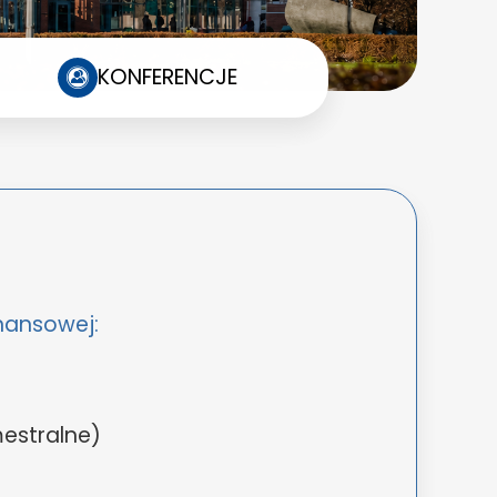
KONFERENCJE
inansowej:
estralne)