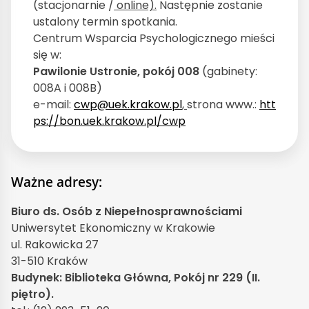
(stacjonarnie /
online).
Następnie zostanie
ustalony termin spotkania.
Centrum Wsparcia Psychologicznego mieści
się w:
Pawilonie Ustronie, pokój 008
(gabinety:
008A i 008B)
e-mail:
cwp@uek.krakow.pl
,
strona www.:
htt
ps://bon.uek.krakow.pl/cwp
Ważne adresy:
Biuro ds. Osób z Niepełnosprawnościami
Uniwersytet Ekonomiczny w Krakowie
ul. Rakowicka 27
31-510 Kraków
Budynek: Biblioteka Główna, Pokój nr 229 (II.
piętro).