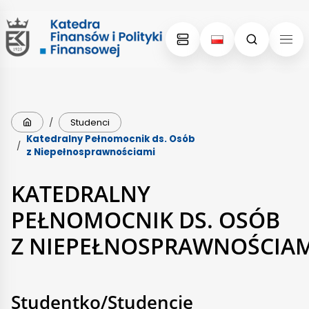
Skip
Skip
to
to
content
menu
Strona główna
/
Studenci
Katedralny Pełnomocnik ds. Osób
/
z Niepełnosprawnościami
KATEDRALNY
PEŁNOMOCNIK DS. OSÓB
Z NIEPEŁNOSPRAWNOŚCIA
Studentko/Studencie