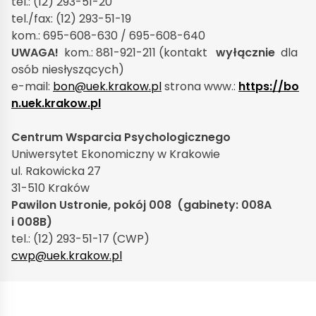
tel.: (12) 293-51-20
tel./fax: (12) 293-51-19
kom.: 695-608-630 / 695-608-640
UWAGA!
kom.: 881-921-211 (kontakt
wyłącznie
dla
osób niesłyszących)
e-mail:
bon@uek.krakow.pl
strona www.:
https://bo
n.uek.krakow.pl
Centrum Wsparcia Psychologicznego
Uniwersytet Ekonomiczny w Krakowie
ul. Rakowicka 27
31-510 Kraków
Pawilon Ustronie, pokój 008
(gabinety: 008A
i 008B)
tel.: (12) 293-51-17 (CWP)
cwp@uek.krakow.pl