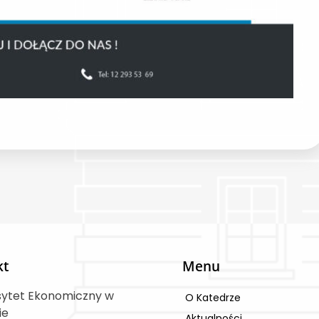
kt
Menu
sytet Ekonomiczny w
O Katedrze
ie
Aktualności