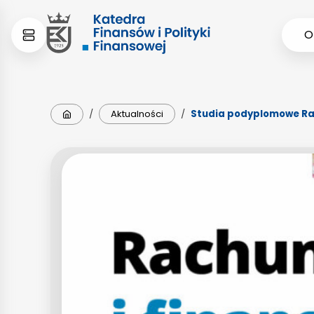
Skip
Skip
O
to
to
content
menu
Strona główna
/
Aktualności
/
Studia podyplomowe Ra