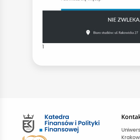
1
Konta
Uniwer
Krakow