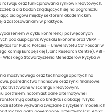
o rozwoju oraz funkcjonowania rynków kredytowych.
zczebla dla badań znajdujących się na pograniczu
zyjając dialogowi między sektorem akademickim,
nej a zastosowaniami w praktyce.
wydarzeniem w cyklu konferencji poświęconych
ch pod auspicjami: Wydziału Ekonomii oraz VERA –
ytics for Public Policies – Uniwersytetu Ca’ Foscari w
 Komisji Europejskiej (Joint Research Centre), ABI –
 – Włoskiego Stowarzyszenia Menedżerów Ryzyka w
czenia maszynowego oraz technologii opartych na
owe, pośrednictwo finansowe oraz rynki finansowe.
 wykorzystywane w scoringu kredytowym,
iu portfelem, natomiast dane alternatywne i
nsformują dostęp do kredytu i alokację ryzyka.
odzi istotne wyzwania związane z ryzykiem modeli, ich
gorytmiczną,
data governance
, przejrzystością, etyką,