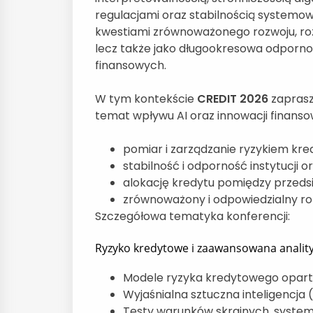
regulacjami oraz stabilnością systemow
kwestiami zrównoważonego rozwoju, ro
lecz także jako długookresowa odporno
finansowych.
W tym kontekście
CREDIT 2026
zaprasz
temat wpływu AI oraz innowacji finanso
pomiar i zarządzanie ryzykiem kr
stabilność i odporność instytucji 
alokację kredytu pomiędzy przeds
zrównoważony i odpowiedzialny r
Szczegółowa tematyka konferencji:
Ryzyko kredytowe i zaawansowana analit
Modele ryzyka kredytowego opart
Wyjaśnialna sztuczna inteligencja 
Testy warunków skrajnych, system