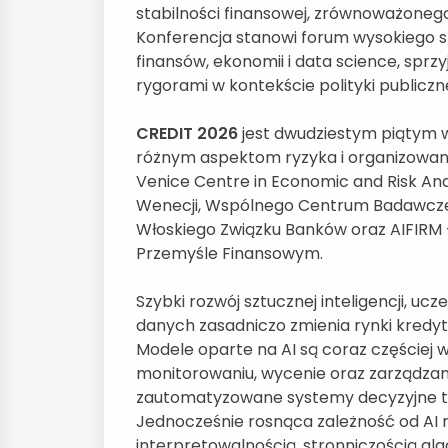
stabilności finansowej, zrównoważoneg
Konferencja stanowi forum wysokiego s
finansów, ekonomii i data science, spr
rygorami w kontekście polityki publicz
CREDIT 2026
jest dwudziestym piątym 
różnym aspektom ryzyka i organizowany
Venice Centre in Economic and Risk Anal
Wenecji, Wspólnego Centrum Badawczego
Włoskiego Związku Banków oraz AIFIRM
Przemyśle Finansowym.
Szybki rozwój sztucznej inteligencji, u
danych zasadniczo zmienia rynki kredyt
Modele oparte na AI są coraz częściej
monitorowaniu, wycenie oraz zarządzan
zautomatyzowane systemy decyzyjne tra
Jednocześnie rosnąca zależność od AI r
interpretowalnością, stronniczością al