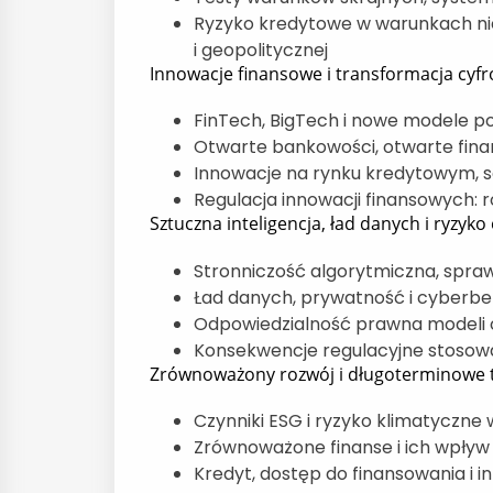
Ryzyko kredytowe w warunkach ni
i geopolitycznej
Innowacje finansowe i transformacja cyf
FinTech, BigTech i nowe modele 
Otwarte bankowości, otwarte fina
Innowacje na rynku kredytowym, se
Regulacja innowacji finansowych: 
Sztuczna inteligencja, ład danych i ryzyko
Stronniczość algorytmiczna, spra
Ład danych, prywatność i cyberb
Odpowiedzialność prawna modeli 
Konsekwencje regulacyjne stosowa
Zrównoważony rozwój i długoterminowe t
Czynniki ESG i ryzyko klimatyczne
Zrównoważone finanse i ich wpływ
Kredyt, dostęp do finansowania i i