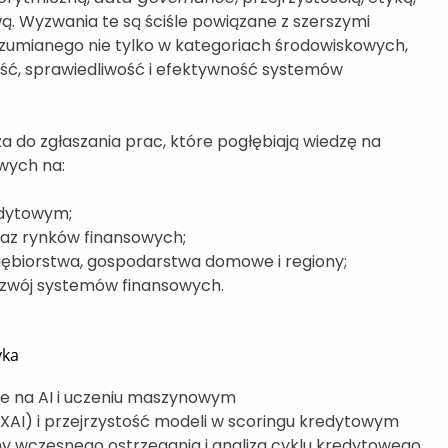
ą. Wyzwania te są ściśle powiązane z szerszymi
zumianego nie tylko w kategoriach środowiskowych,
ść, sprawiedliwość i efektywność systemów
a do zgłaszania prac, które pogłębiają wiedzę na
wych na:
edytowym;
oraz rynków finansowych;
iębiorstwa, gospodarstwa domowe i regiony;
ozwój systemów finansowych.
yka
e na AI i uczeniu maszynowym
(XAI) i przejrzystość modeli w scoringu kredytowym
y wczesnego ostrzegania i analiza cyklu kredytowego