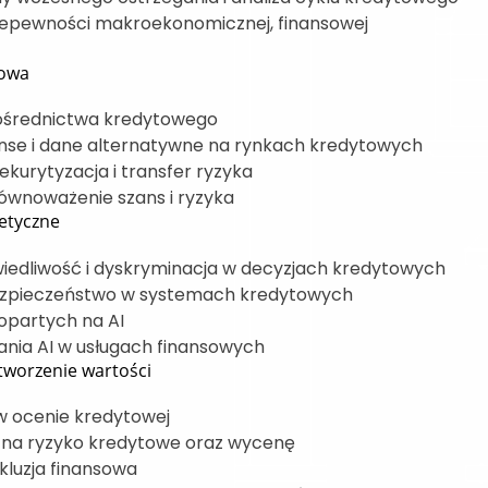
epewności makroekonomicznej, finansowej
rowa
pośrednictwa kredytowego
nse i dane alternatywne na rynkach kredytowych
kurytyzacja i transfer ryzyka
równoważenie szans i ryzyka
 etyczne
wiedliwość i dyskryminacja w decyzjach kredytowych
ezpieczeństwo w systemach kredytowych
opartych na AI
nia AI w usługach finansowych
worzenie wartości
 w ocenie kredytowej
 na ryzyko kredytowe oraz wycenę
nkluzja finansowa