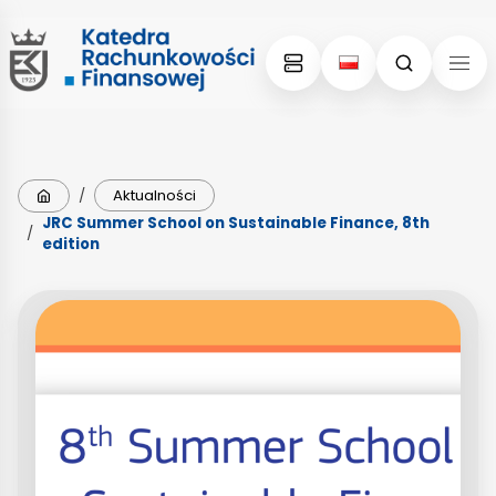
Skip
Skip
to
to
content
menu
Strona główna
/
Aktualności
JRC Summer School on Sustainable Finance, 8th
/
edition