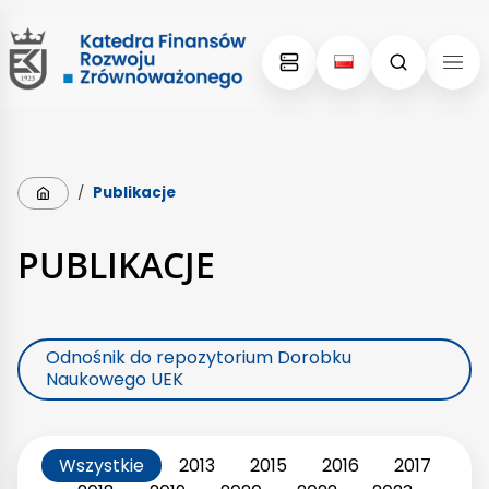
Skip
Skip
to
to
content
menu
Strona główna
/
Publikacje
PUBLIKACJE
Odnośnik do repozytorium Dorobku
Naukowego UEK
Wszystkie
2013
2015
2016
2017