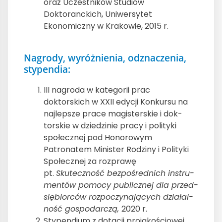
oraz Uczestników Studiów
Doktoranckich, Uniwersytet
Ekonomiczny w Krakowie, 2015 r.
Nagrody, wyróżnienia, odznaczenia,
stypendia:
III nagroda w kategorii prac
doktorskich w XXII edy­cji Konkursu na
najlep­sze prace mag­is­ter­skie i dok­
torskie w dziedzinie pracy i poli­tyki
społecznej pod Hon­orowym
Patronatem Min­is­ter Rodziny i Poli­tyki
Społecznej za rozprawę
pt.
Skuteczność bezpośred­nich instru­
men­tów pomocy pub­licznej dla przed­
siębior­ców rozpoczy­na­ją­cych dzi­ałal­
ność gospo­dar­czą,
2020 r.
Stypendium z dotacji projakościowej