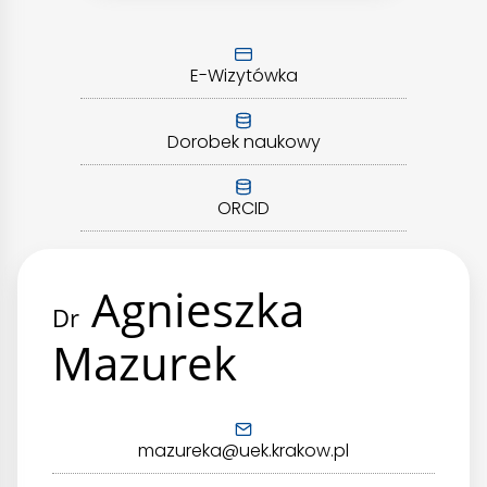
E-Wizytówka
Dorobek naukowy
ORCID
Agnieszka
Dr
Mazurek
mazureka@uek.krakow.pl