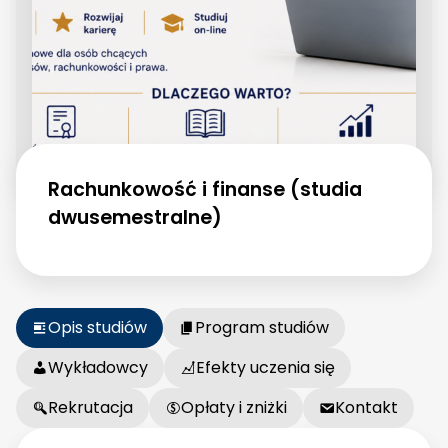
Rachunkowość i finanse (studia
dwusemestralne)
Opis studiów
Program studiów
Wykładowcy
Efekty uczenia się
Rekrutacja
Opłaty i zniżki
Kontakt