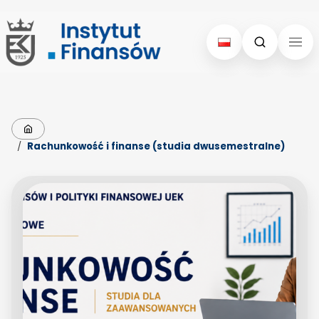
Skip
Skip
to
to
content
menu
Strona główna
/
Rachunkowość i finanse (studia dwusemestralne)