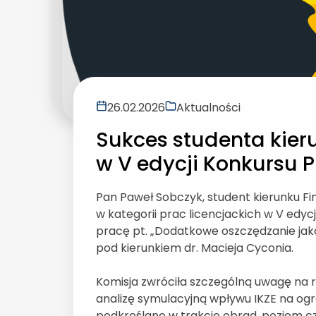
26.02.2026
Aktualności
Sukces studenta kier
w V edycji Konkursu 
Pan Paweł Sobczyk, student kierunku Fi
w kategorii prac licencjackich w V edy
pracę pt. „Dodatkowe oszczędzanie jak
pod kierunkiem dr. Macieja Cyconia.
Komisja zwróciła szczególną uwagę na 
analizę symulacyjną wpływu IKZE na ogra
podkreślano w trakcie obrad, poziom 