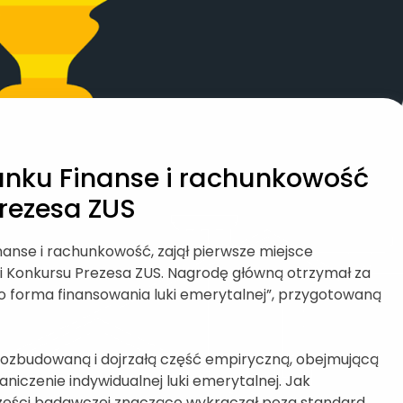
unku Finanse i rachunkowość
Prezesa ZUS
nanse i rachunkowość, zajął pierwsze miejsce
cji Konkursu Prezesa ZUS. Nagrodę główną otrzymał za
o forma finansowania luki emerytalnej”, przygotowaną
rozbudowaną i dojrzałą część empiryczną, obejmującą
niczenie indywidualnej luki emerytalnej. Jak
części badawczej znacząco wykraczał poza standard