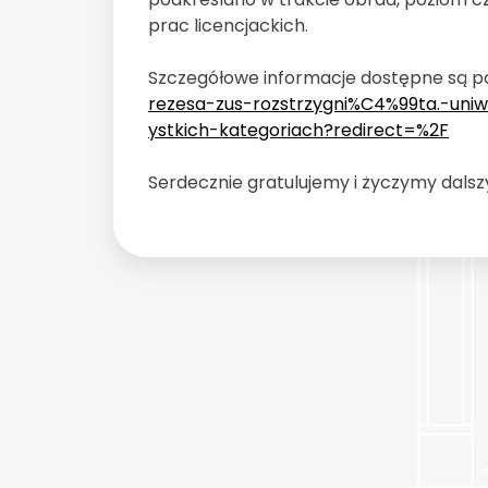
prac licencjackich.
Szczegółowe informacje dostępne są po
rezesa-zus-rozstrzygni%C4%99ta.-uni
ystkich-kategoriach?redirect=%2F
Serdecznie gratulujemy i życzymy dals