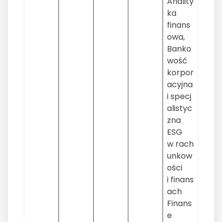
Anality
ka
finans
owa,
Banko
wość
korpor
acyjna
i specj
alistyc
zna
ESG
w rach
unkow
ości
i finans
ach
Finans
e