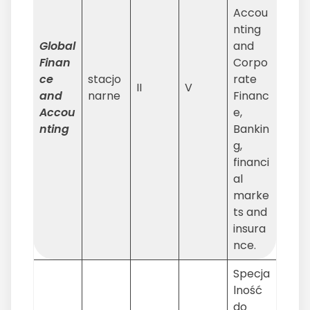
Accou
nting
Global
and
Finan
Corpo
ce
stacjo
rate
II
V
and
narne
Financ
Accou
e,
nting
Bankin
g,
financi
al
marke
ts and
insura
nce.
Specja
lność
do