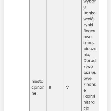
wybor
u:
Banko
wość,
rynki
finans
owe
i ubez
piecze
nia,
Dorad
ztwo
biznes
owe,
niesta
Finans
cjonar
II
V
e
ne
i admi
nistra
cja