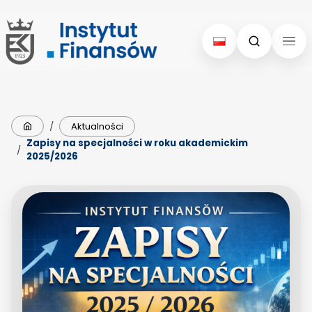
Skip
Skip
to
to
content
menu
Strona główna
/
Aktualności
Zapisy na specjalności w roku akademickim
/
2025/2026