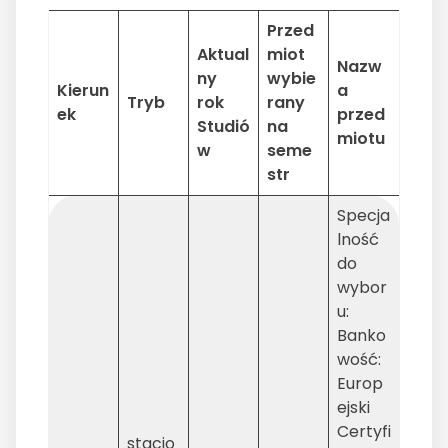
Przed
Aktual
miot
Nazw
ny
wybie
Kierun
a
Tryb
rok
rany
ek
przed
Studió
na
miotu
w
seme
str
Specja
lność
do
wybor
u:
Banko
wość:
Europ
ejski
Certyfi
stacjo