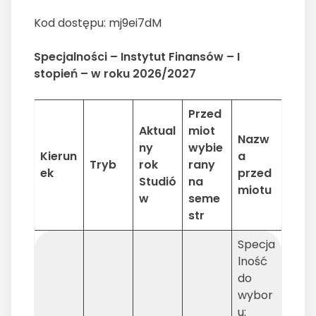
Kod dostępu: mj9ei7dM
Specjalności – Instytut Finansów – I
stopień – w roku 2026/2027
Przed
Aktual
miot
Nazw
ny
wybie
Kierun
a
Tryb
rok
rany
ek
przed
Studió
na
miotu
w
seme
str
Specja
lność
do
wybor
u: