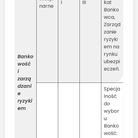
I
III
kat
narne
Banko
wca,
Zarząd
zanie
ryzyki
em na
rynku
Banko
ubezpi
wość
eczeń.
i
zarzą
dzani
Specja
e
lność
ryzyki
do
em
wybor
u:
Banko
wość: