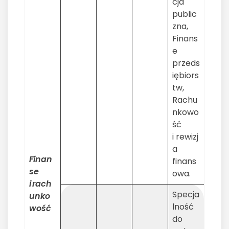
cja
public
zna,
Finans
e
przeds
iębiors
tw,
Rachu
nkowo
ść
i rewizj
a
Finan
finans
se
owa.
i
rach
Specja
unko
lność
wo
ść
do