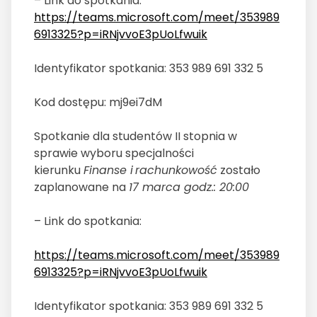
– Link do spotkania:
https://teams.microsoft.com/meet/353989
6913325?p=iRNjvvoE3pUoLfwuik
Identyfikator spotkania: 353 989 691 332 5
Kod dostępu: mj9ei7dM
Spotkanie dla studentów II stopnia w
sprawie wyboru specjalności
kierunku
Finanse i
rachunkowo
ść
zostało
zaplanowane na
17 marca godz.: 20:00
– Link do spotkania:
https://teams.microsoft.com/meet/353989
6913325?p=iRNjvvoE3pUoLfwuik
Identyfikator spotkania: 353 989 691 332 5