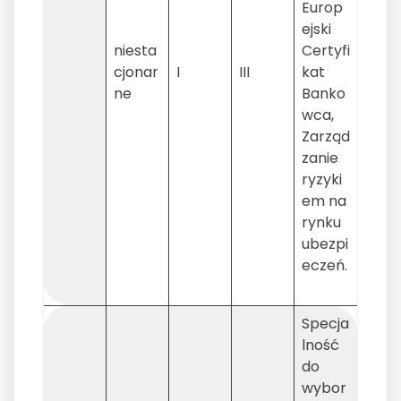
Europ
ejski
niesta
Certyfi
cjonar
I
III
kat
ne
Banko
wca,
Zarząd
zanie
ryzyki
em na
rynku
ubezpi
eczeń.
Specja
lność
do
wybor