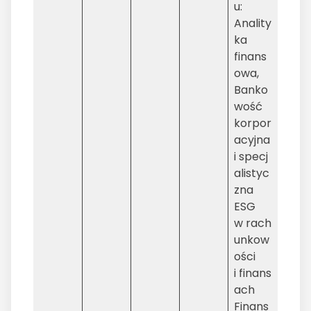
u:
Anality
ka
finans
owa,
Banko
wość
korpor
acyjna
i specj
alistyc
zna
ESG
w rach
unkow
ości
i finans
ach
Finans