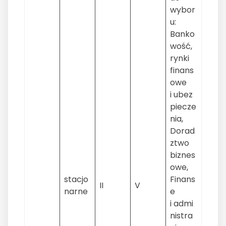
wybor
u:
Banko
wość,
rynki
finans
owe
i ubez
piecze
nia,
Dorad
ztwo
biznes
owe,
stacjo
Finans
II
V
narne
e
i admi
nistra