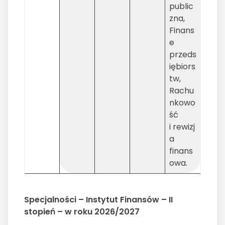
public
zna,
Finans
e
przeds
iębiors
tw,
Rachu
nkowo
ść
i rewizj
a
finans
owa.
Specjalności – Instytut Finansów – II
stopień – w roku 2026/2027