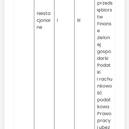
przeds
iębiors
niesta
tw
cjonar
I
III
Finans
ne
e
zielon
ej
gospo
darki
Podat
ki
i rachu
nkowo
ść
podat
kowa
Prawo
pracy
i ubez