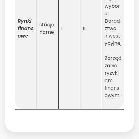
wybor
u:
Rynki
Dorad
stacjo
finans
I
III
ztwo
narne
owe
inwest
ycyjne,
Zarząd
zanie
ryzyki
em
finans
owym.