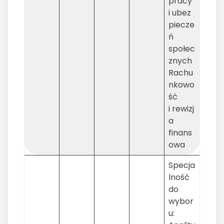
pracy
i ubez
piecze
ń
społec
znych
Rachu
nkowo
ść
i rewizj
a
finans
owa
Specja
lność
do
wybor
u: