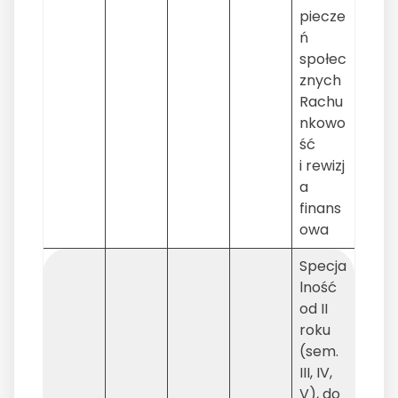
piecze
ń
społec
znych
Rachu
nkowo
ść
i rewizj
a
finans
owa
Specja
lność
od II
roku
(sem.
III, IV,
V), do